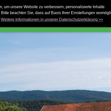
rtseite
Unser Hof
Kinder/Familien
S
 um unsere Website zu verbessern, personalisierte Inhalte
 Bitte beachten Sie, dass auf Basis Ihrer Einstellungen womögl
sflugsziele
Winter
Impressionen
Ko
Weitere Informationen in unserer Datenschutzerklärung >>